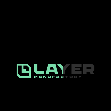
EXPLORING
060%
NEW DIMENSIONS
LOADING