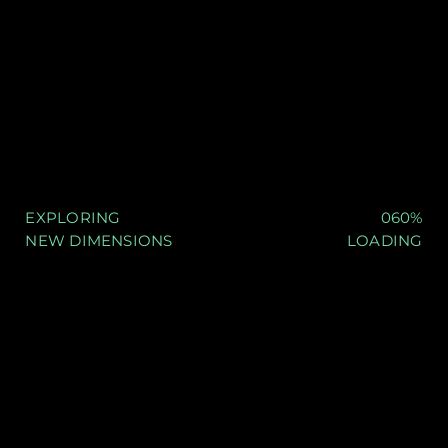
IN 3D.
UNSERE
MISSION.
Ob Prototyp, Bauteil oder Scan: Wir
beraten Sie fundiert und entwickeln
passgenaue Lösungen.
3D-DRUCK · 3D-SCAN ·
KONTAKT
POST PROCESSING · CONSULTING