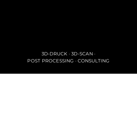
3D-Druck
Projekte
Post Processing
Unternehmen
3D-Scan
Consulting
WISSEN
SOCIAL MEDIA
Blog
LinkedIn
Wiki
Instagram
Facebook
NEWSLETTER
Neue Projekte, smarte Ideen und echtes